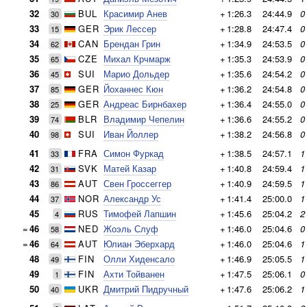
32
BUL
Красимир Анев
+
1:26.3
24:44.9
0
30
33
GER
Эрик Лессер
+
1:28.8
24:47.4
0
15
34
CAN
Брендан Грин
+
1:34.9
24:53.5
0
62
35
CZE
Михал Крчмарж
+
1:35.3
24:53.9
0
65
36
SUI
Марио Дольдер
+
1:35.6
24:54.2
0
45
37
GER
Йоханнес Кюн
+
1:36.2
24:54.8
0
85
38
GER
Андреас Бирнбахер
+
1:36.4
24:55.0
0
25
39
BLR
Владимир Чепелин
+
1:36.6
24:55.2
0
74
40
SUI
Иван Йоллер
+
1:38.2
24:56.8
0
98
41
FRA
Симон Фуркад
+
1:38.5
24:57.1
1
33
42
SVK
Матей Казар
+
1:40.8
24:59.4
1
31
43
AUT
Свен Гроссеггер
+
1:40.9
24:59.5
1
86
44
NOR
Александр Ус
+
1:41.4
25:00.0
1
37
45
RUS
Тимофей Лапшин
+
1:45.6
25:04.2
2
4
=
46
NED
Жоэль Слуф
+
1:46.0
25:04.6
0
58
=
46
AUT
Юлиан Эберхард
+
1:46.0
25:04.6
1
64
48
FIN
Олли Хиденсало
+
1:46.9
25:05.5
1
49
49
FIN
Ахти Тойванен
+
1:47.5
25:06.1
0
1
50
UKR
Дмитрий Пидручный
+
1:47.6
25:06.2
1
40