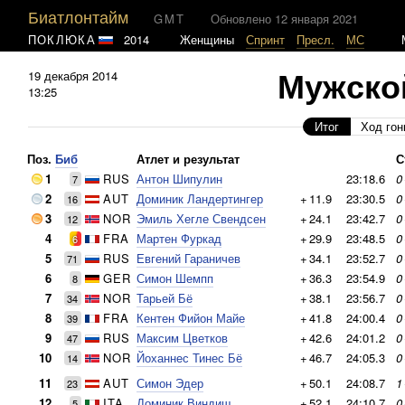
Биатлонтайм
GMT
Обновлено 12 января 2021
ПОКЛЮКА
2014
Женщины
Спринт
Пресл.
МС
Мужской
19 декабря 2014
13:25
Итог
Ход гон
Поз.
Биб
Атлет и результат
С
1
RUS
Антон Шипулин
23:18.6
0
7
2
AUT
Доминик Ландертингер
+
11.9
23:30.5
0
16
3
NOR
Эмиль Хегле Свендсен
+
24.1
23:42.7
0
12
4
FRA
Мартен Фуркад
+
29.9
23:48.5
0
6
5
RUS
Евгений Гараничев
+
34.1
23:52.7
0
71
6
GER
Симон Шемпп
+
36.3
23:54.9
0
8
7
NOR
Тарьей Бё
+
38.1
23:56.7
0
34
8
FRA
Кентен Фийон Майе
+
41.8
24:00.4
0
39
9
RUS
Максим Цветков
+
42.6
24:01.2
0
47
10
NOR
Йоханнес Тинес Бё
+
46.7
24:05.3
0
14
11
AUT
Симон Эдер
+
50.1
24:08.7
1
23
12
ITA
Доминик Виндиш
+
52.1
24:10.7
0
5