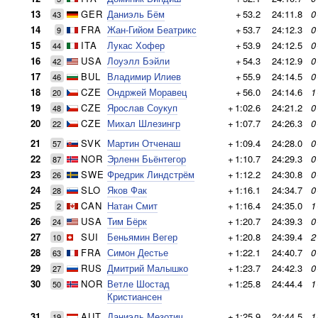
13
GER
Даниэль Бём
+
53.2
24:11.8
0
43
14
FRA
Жан-Гийом Беатрикс
+
53.7
24:12.3
0
9
15
ITA
Лукас Хофер
+
53.9
24:12.5
0
44
16
USA
Лоуэлл Бэйли
+
54.3
24:12.9
0
42
17
BUL
Владимир Илиев
+
55.9
24:14.5
0
46
18
CZE
Ондржей Моравец
+
56.0
24:14.6
1
20
19
CZE
Ярослав Соукуп
+
1:02.6
24:21.2
0
48
20
CZE
Михал Шлезингр
+
1:07.7
24:26.3
0
22
21
SVK
Мартин Отченаш
+
1:09.4
24:28.0
0
57
22
NOR
Эрленн Бьёнтегор
+
1:10.7
24:29.3
0
87
23
SWE
Фредрик Линдстрём
+
1:12.2
24:30.8
0
26
24
SLO
Яков Фак
+
1:16.1
24:34.7
0
28
25
CAN
Натан Смит
+
1:16.4
24:35.0
1
2
26
USA
Тим Бёрк
+
1:20.7
24:39.3
0
24
27
SUI
Беньямин Вегер
+
1:20.8
24:39.4
2
10
28
FRA
Симон Дестье
+
1:22.1
24:40.7
0
63
29
RUS
Дмитрий Малышко
+
1:23.7
24:42.3
0
27
30
NOR
Ветле Шостад
+
1:25.8
24:44.4
1
50
Кристиансен
31
AUT
Даниэль Мезотич
+
1:25.9
24:44.5
1
19