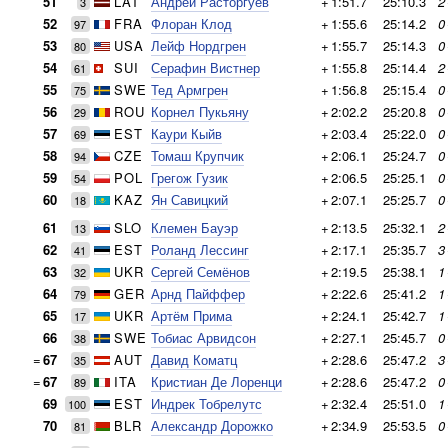
51
LAT
Андрей Расторгуев
+
1:51.7
25:10.3
2
3
52
FRA
Флоран Клод
+
1:55.6
25:14.2
0
97
53
USA
Лейф Нордгрен
+
1:55.7
25:14.3
0
80
54
SUI
Серафин Вистнер
+
1:55.8
25:14.4
2
61
55
SWE
Тед Армгрен
+
1:56.8
25:15.4
0
75
56
ROU
Корнел Пукьяну
+
2:02.2
25:20.8
0
29
57
EST
Каури Кыйв
+
2:03.4
25:22.0
0
69
58
CZE
Томаш Крупчик
+
2:06.1
25:24.7
0
94
59
POL
Грегож Гузик
+
2:06.5
25:25.1
0
54
60
KAZ
Ян Савицкий
+
2:07.1
25:25.7
0
18
61
SLO
Клемен Бауэр
+
2:13.5
25:32.1
2
13
62
EST
Роланд Лессинг
+
2:17.1
25:35.7
3
41
63
UKR
Сергей Семёнов
+
2:19.5
25:38.1
1
32
64
GER
Арнд Пайффер
+
2:22.6
25:41.2
1
79
65
UKR
Артём Прима
+
2:24.1
25:42.7
1
17
66
SWE
Тобиас Арвидсон
+
2:27.1
25:45.7
0
38
=
67
AUT
Давид Коматц
+
2:28.6
25:47.2
3
35
=
67
ITA
Кристиан Де Лоренци
+
2:28.6
25:47.2
0
89
69
EST
Индрек Тобрелутс
+
2:32.4
25:51.0
1
100
70
BLR
Александр Дорожко
+
2:34.9
25:53.5
0
81