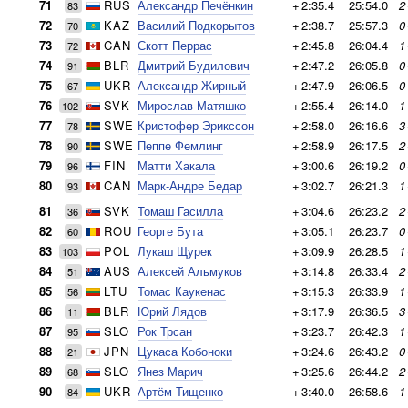
71
RUS
Александр Печёнкин
+
2:35.4
25:54.0
2
83
72
KAZ
Василий Подкорытов
+
2:38.7
25:57.3
0
70
73
CAN
Скотт Перрас
+
2:45.8
26:04.4
1
72
74
BLR
Дмитрий Будилович
+
2:47.2
26:05.8
0
91
75
UKR
Александр Жирный
+
2:47.9
26:06.5
0
67
76
SVK
Мирослав Матяшко
+
2:55.4
26:14.0
1
102
77
SWE
Кристофер Эрикссон
+
2:58.0
26:16.6
3
78
78
SWE
Пеппе Фемлинг
+
2:58.9
26:17.5
2
90
79
FIN
Матти Хакала
+
3:00.6
26:19.2
0
96
80
CAN
Марк-Андре Бедар
+
3:02.7
26:21.3
1
93
81
SVK
Томаш Гасилла
+
3:04.6
26:23.2
2
36
82
ROU
Георге Бута
+
3:05.1
26:23.7
0
60
83
POL
Лукаш Щурек
+
3:09.9
26:28.5
1
103
84
AUS
Алексей Альмуков
+
3:14.8
26:33.4
2
51
85
LTU
Томас Каукенас
+
3:15.3
26:33.9
1
56
86
BLR
Юрий Лядов
+
3:17.9
26:36.5
3
11
87
SLO
Рок Трсан
+
3:23.7
26:42.3
1
95
88
JPN
Цукаса Кобоноки
+
3:24.6
26:43.2
0
21
89
SLO
Янез Марич
+
3:25.6
26:44.2
2
68
90
UKR
Артём Тищенко
+
3:40.0
26:58.6
1
84