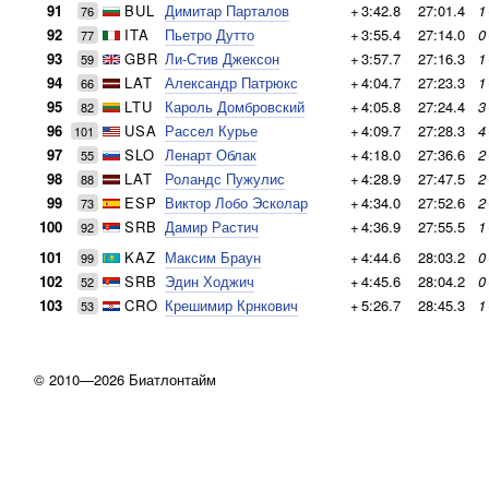
91
BUL
Димитар Парталов
+
3:42.8
27:01.4
1
76
92
ITA
Пьетро Дутто
+
3:55.4
27:14.0
0
77
93
GBR
Ли-Стив Джексон
+
3:57.7
27:16.3
1
59
94
LAT
Александр Патрюкс
+
4:04.7
27:23.3
1
66
95
LTU
Кароль Домбровский
+
4:05.8
27:24.4
3
82
96
USA
Рассел Курье
+
4:09.7
27:28.3
4
101
97
SLO
Ленарт Облак
+
4:18.0
27:36.6
2
55
98
LAT
Роландс Пужулис
+
4:28.9
27:47.5
2
88
99
ESP
Виктор Лобо Эсколар
+
4:34.0
27:52.6
2
73
100
SRB
Дамир Растич
+
4:36.9
27:55.5
1
92
101
KAZ
Максим Браун
+
4:44.6
28:03.2
0
99
102
SRB
Эдин Ходжич
+
4:45.6
28:04.2
0
52
103
CRO
Крешимир Крнкович
+
5:26.7
28:45.3
1
53
© 2010—2026 Биатлонтайм