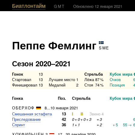
Биатлонтайм
GMT
Обновлено 12 января 2021
Пеппе Фемлинг
SWE
Сезон 2020–2021
Гонок
13
Стрельба
Кубок мира
Стартовал
13
Лучшее место
1
Лёжа
87
%
Очков
Финишировал
13
Медалей
2
Стоя
74
%
Позиция
Гонка
Поз.
Стрельба
Кубок мира
ОБЕРХОФ
8...10 января 2021
Смешанная эстафета
13
Звено 4
Преследование
42
0
+
0
+
0
+
3
=
3
Спринт
36
1
+
1
=
2
+
5
55
→
ХОХФИЛЬЦЕН 2
17...20 декабря 2020