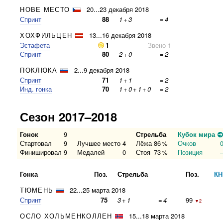
НОВЕ МЕСТО
20...23 декабря 2018
Спринт
88
1
+
3
=
4
ХОХФИЛЬЦЕН
13...16 декабря 2018
Эстафета
1
Звено 1
Спринт
80
2
+
0
=
2
ПОКЛЮКА
2...9 декабря 2018
Спринт
71
1
+
1
=
2
Инд. гонка
70
1
+
0
+
1
+
0
=
2
Сезон 2017–2018
Гонок
9
Стрельба
Кубок мира
Стартовал
9
Лучшее место
4
Лёжа
86
%
Очков
Финишировал
9
Медалей
0
Стоя
73
%
Позиция
Гонка
Поз.
Стрельба
Поз.
КН
ТЮМЕНЬ
22...25 марта 2018
Спринт
75
3
+
1
=
4
99
▼2
ОСЛО ХОЛЬМЕНКОЛЛЕН
15...18 марта 2018