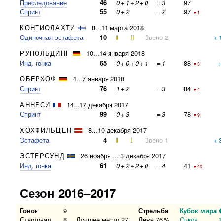
Преследование
46
0
+
1
+
2
+
0
=
3
97
Спринт
55
0
+
2
=
2
97
▼1
КОНТИОЛАХТИ
8...11 марта 2018
Одиночная эстафета
10
Звено 2
+
РУПОЛЬДИНГ
10...14 января 2018
Инд. гонка
65
0
+
0
+
0
+
1
=
1
88
▼3
ОБЕРХОФ
4...7 января 2018
Спринт
76
1
+
2
=
3
84
▼4
АННЕСИ
14...17 декабря 2017
Спринт
99
0
+
3
=
3
78
▼9
ХОХФИЛЬЦЕН
8...10 декабря 2017
Эстафета
4
Звено 1
+
ЭСТЕРСУНД
26 ноября ... 3 декабря 2017
Инд. гонка
61
0
+
2
+
2
+
0
=
4
41
▼40
Сезон 2016–2017
Гонок
9
Стрельба
Кубок мира
Стартовал
8
Лучшее место
27
Лёжа
76
%
Очков