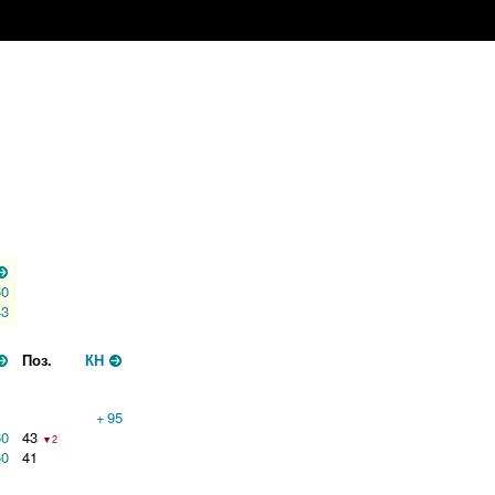
60
43
Поз.
КН
+
95
60
43
▼2
60
41