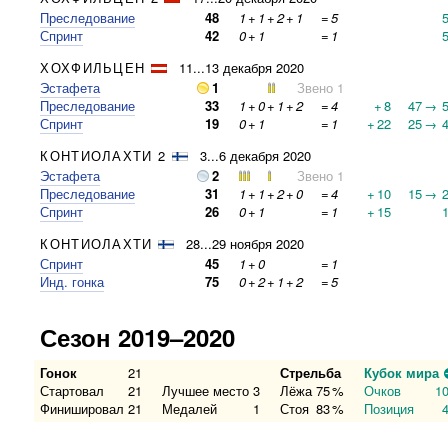
Преследование
48
1
+
1
+
2
+
1
=
5
Спринт
42
0
+
1
=
1
ХОХФИЛЬЦЕН
11...13 декабря 2020
Эстафета
1
Звено 1
Преследование
33
1
+
0
+
1
+
2
=
4
+
8
47
→
Спринт
19
0
+
1
=
1
+
22
25
→
КОНТИОЛАХТИ 2
3...6 декабря 2020
Эстафета
2
Звено 1
Преследование
31
1
+
1
+
2
+
0
=
4
+
10
15
→
Спринт
26
0
+
1
=
1
+
15
КОНТИОЛАХТИ
28...29 ноября 2020
Спринт
45
1
+
0
=
1
Инд. гонка
75
0
+
2
+
1
+
2
=
5
Сезон 2019–2020
Гонок
21
Стрельба
Кубок мира
Стартовал
21
Лучшее место
3
Лёжа
75
%
Очков
1
Финишировал
21
Медалей
1
Стоя
83
%
Позиция