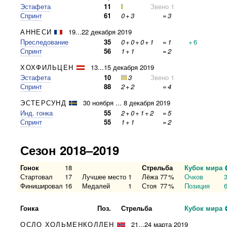
Эстафета
11
Звено 1
Спринт
61
0
+
3
=
3
АННЕСИ
19...22 декабря 2019
Преследование
35
0
+
0
+
0
+
1
=
1
+
6
Спринт
56
1
+
1
=
2
ХОХФИЛЬЦЕН
13...15 декабря 2019
Эстафета
10
3
Звено 1
Спринт
88
2
+
2
=
4
ЭСТЕРСУНД
30 ноября ... 8 декабря 2019
Инд. гонка
55
2
+
0
+
1
+
2
=
5
Спринт
55
1
+
1
=
2
Сезон 2018–2019
Гонок
18
Стрельба
Кубок мира
Стартовал
17
Лучшее место
1
Лёжа
77
%
Очков
Финишировал
16
Медалей
1
Стоя
77
%
Позиция
Гонка
Поз.
Стрельба
Кубок мира
ОСЛО ХОЛЬМЕНКОЛЛЕН
21...24 марта 2019