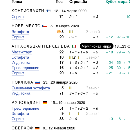
Гонка
Поз.
Стрельба
Кубок мира
КОНТИОЛАХТИ
12...14 марта 2020
Спринт
74
2
+
1
=
3
1
НОВЕ МЕСТО
5...8 марта 2020
Эстафета
3
Звено 3
Спринт
29
0
+
1
=
1
+
12
97
→
1
АНТХОЛЬЦ-АНТЕРСЕЛЬВА
Чемпионат мира
13...23 
Масс-старт
22
1
+
1
+
1
+
0
=
3
+
18
79
→
Эстафета
10
2
Звено 1
Инд. гонка
17
1
+
0
+
0
+
1
=
2
+
24
55
→
Преследование
16
1
+
0
+
0
+
1
=
2
+
25
30
→
Спринт
20
1
+
0
=
1
+
21
9
→
ПОКЛЮКА
23...26 января 2020
Смешанная эстафета
5
Звено 1
Инд. гонка
71
3
+
1
+
0
+
1
=
5
РУПОЛЬДИНГ
15...19 января 2020
Преследование
51
1
+
1
+
2
+
2
=
6
Эстафета
9
Звено 1
Спринт
38
0
+
0
+
3
6
→
ОБЕРХОФ
9...12 января 2020