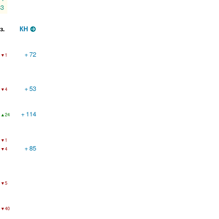
83
з.
КН
+
72
▼1
+
53
▼4
+
114
▲24
▼1
+
85
▼4
▼5
▼40