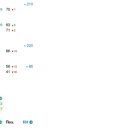
+
210
6
70
▼7
6
63
▲8
71
▼2
+
220
66
▼10
56
+
86
▼15
41
▼40
33
67
Поз.
КН