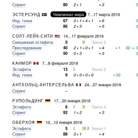
Спринт
80
2
+
1
=
3
ЭСТЕРСУНД
Чемпионат мира
7...17 марта 2019
Инд. гонка
67
0
+
1
+
4
+
1
=
6
Спринт
86
2
+
3
=
5
СОЛТ-ЛЕЙК-СИТИ
14...17 февраля 2019
Смешанная эстафета
5
Звено 2
Преследование
40
2
+
1
+
0
+
1
=
4
+
1
32
→
Спринт
50
0
+
3
=
3
КАНМОР
7...8 февраля 2019
Эстафета
13
Звено 2
Инд. гонка
9
0
+
0
+
0
+
0
+
32
АНТХОЛЬЦ-АНТЕРСЕЛЬВА
24...27 января 2019
Спринт
–
РУПОЛЬДИНГ
17...20 января 2019
Эстафета
6
Звено 4
Спринт
92
1
+
2
=
3
ОБЕРХОФ
10...13 января 2019
Эстафета
5
1
Звено 1
Спринт
88
3
+
1
=
4