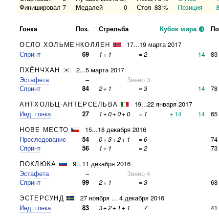
Финишировал
7
Медалей
0
Стоя
83
%
Позиция
Гонка
Поз.
Стрельба
Кубок мира
По
ОСЛО ХОЛЬМЕНКОЛЛЕН
17...19 марта 2017
Спринт
69
1
+
1
=
2
14
83
ПХЁНЧХАН
2...5 марта 2017
Эстафета
–
Звено 3
Спринт
84
2
+
1
=
3
14
78
АНТХОЛЬЦ-АНТЕРСЕЛЬВА
19...22 января 2017
Инд. гонка
27
1
+
0
+
0
+
0
=
1
+
14
14
65
НОВЕ МЕСТО
15...18 декабря 2016
Преследование
54
0
+
3
+
2
+
1
=
6
74
Спринт
56
1
+
1
=
2
73
ПОКЛЮКА
9...11 декабря 2016
Эстафета
–
Звено 4
Спринт
99
2
+
1
=
3
68
ЭСТЕРСУНД
27 ноября ... 4 декабря 2016
Инд. гонка
83
3
+
2
+
1
+
1
=
7
41