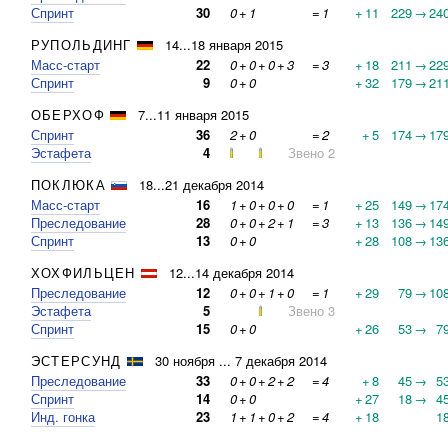
Спринт
30
0
+
1
=
1
+
11
229
→
24
РУПОЛЬДИНГ
14...18 января 2015
Масс-старт
22
0
+
0
+
0
+
3
=
3
+
18
211
→
22
Спринт
9
0
+
0
+
32
179
→
21
ОБЕРХОФ
7...11 января 2015
Спринт
36
2
+
0
=
2
+
5
174
→
17
Эстафета
4
Звено 2
ПОКЛЮКА
18...21 декабря 2014
Масс-старт
16
1
+
0
+
0
+
0
=
1
+
25
149
→
17
Преследование
28
0
+
0
+
2
+
1
=
3
+
13
136
→
14
Спринт
13
0
+
0
+
28
108
→
13
ХОХФИЛЬЦЕН
12...14 декабря 2014
Преследование
12
0
+
0
+
1
+
0
=
1
+
29
79
→
10
Эстафета
5
Звено 3
Спринт
15
0
+
0
+
26
53
→
7
ЭСТЕРСУНД
30 ноября ... 7 декабря 2014
Преследование
33
0
+
0
+
2
+
2
=
4
+
8
45
→
5
Спринт
14
0
+
0
+
27
18
→
4
Инд. гонка
23
1
+
1
+
0
+
2
=
4
+
18
1