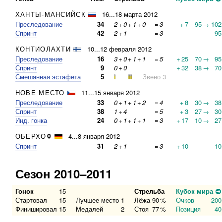
ХАНТЫ-МАНСИЙСК
16...18 марта 2012
Преследование
34
2
+
0
+
1
+
0
=
3
+
7
95
→
102
Спринт
42
2
+
1
=
3
95
КОНТИОЛАХТИ
10...12 февраля 2012
Преследование
16
3
+
0
+
1
+
1
=
5
+
25
70
→
95
Спринт
9
0
+
0
+
32
38
→
70
Смешанная эстафета
5
Звено 3
НОВЕ МЕСТО
11...15 января 2012
Преследование
33
0
+
1
+
1
+
2
=
4
+
8
30
→
38
Спринт
38
1
+
4
=
5
+
3
27
→
30
Инд. гонка
24
0
+
1
+
1
+
1
=
3
+
17
10
→
27
ОБЕРХОФ
4...8 января 2012
Спринт
31
2
+
1
=
3
+
10
10
Сезон 2010–2011
Гонок
15
Стрельба
Кубок мира
Стартовал
15
Лучшее место
1
Лёжа
90
%
Очков
200
Финишировал
15
Медалей
2
Стоя
77
%
Позиция
40