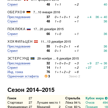
Спринт
48
1
+
1
=
2
40
ОБЕРХОФ
7...10 января 2016
Преследование
37
0
+
1
+
0
+
1
=
2
+
4
36
→
40
Спринт
48
1
+
0
=
1
36
ПОКЛЮКА
17...20 декабря 2015
Спринт
66
1
+
0
=
1
36
ХОХФИЛЬЦЕН
11...13 декабря 2015
Преследование
55
1
+
0
+
2
+
1
=
4
36
Спринт
46
0
+
1
=
1
36
ЭСТЕРСУНД
29 ноября ... 6 декабря 2015
Преследование
32
1
+
0
+
0
+
2
=
3
+
9
27
→
36
Спринт
14
1
+
1
=
2
+
27
27
Инд. гонка
76
1
+
1
+
2
+
2
=
6
Одиночная эстафета
3
Звено 2
Сезон 2014–2015
Гонок
27
Стрельба
Кубок мира
Стартовал
27
Лучшее место
1
Лёжа
94
%
Очков
494
Финишировал
27
Медалей
2
Стоя
83
%
Позиция
18