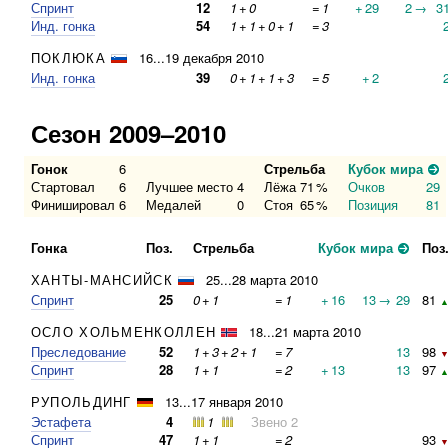
Спринт
12
1
+
0
=
1
+
29
2
→
3
Инд. гонка
54
1
+
1
+
0
+
1
=
3
ПОКЛЮКА
16...19 декабря 2010
Инд. гонка
39
0
+
1
+
1
+
3
=
5
+
2
Сезон 2009–2010
Гонок
6
Стрельба
Кубок мира
Стартовал
6
Лучшее место
4
Лёжа
71
%
Очков
29
Финишировал
6
Медалей
0
Стоя
65
%
Позиция
81
Гонка
Поз.
Стрельба
Кубок мира
Поз
ХАНТЫ-МАНСИЙСК
25...28 марта 2010
Спринт
25
0
+
1
=
1
+
16
13
→
29
81
▲
ОСЛО ХОЛЬМЕНКОЛЛЕН
18...21 марта 2010
Преследование
52
1
+
3
+
2
+
1
=
7
13
98
▼
Спринт
28
1
+
1
=
2
+
13
13
97
▲
РУПОЛЬДИНГ
13...17 января 2010
Эстафета
4
1
Звено 2
Спринт
47
1
+
1
=
2
93
▼