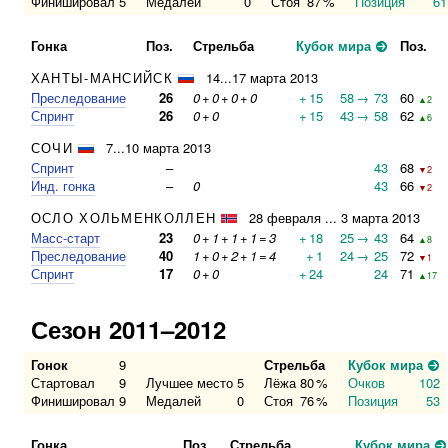
Финишировал
5
Медалей
0
Стоя
87
%
Позиция
61
Гонка
Поз.
Стрельба
Кубок мира
Поз.
ХАНТЫ-МАНСИЙСК
14...17 марта 2013
Преследование
26
0
+
0
+
0
+
0
+
15
58
→
73
60
▲2
Спринт
26
0
+
0
+
15
43
→
58
62
▲6
СОЧИ
7...10 марта 2013
Спринт
–
43
68
▼2
Инд. гонка
–
0
43
66
▼2
ОСЛО ХОЛЬМЕНКОЛЛЕН
28 февраля ... 3 марта 2013
Масс-старт
23
0
+
1
+
1
+
1
=
3
+
18
25
→
43
64
▲8
Преследование
40
1
+
0
+
2
+
1
=
4
+
1
24
→
25
72
▼1
Спринт
17
0
+
0
+
24
24
71
▲17
Сезон 2011–2012
Гонок
9
Стрельба
Кубок мира
Стартовал
9
Лучшее место
5
Лёжа
80
%
Очков
102
Финишировал
9
Медалей
0
Стоя
76
%
Позиция
53
Гонка
Поз.
Стрельба
Кубок мира