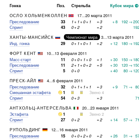
Гонка
Поз.
Стрельба
Кубок мира
ОСЛО ХОЛЬМЕНКОЛЛЕН
17...20 марта 2011
Преследование
33
1
+
1
+
0
+
1
=
3
+
8
192
→
20
Спринт
43
0
+
2
=
2
19
ХАНТЫ-МАНСИЙСК
Чемпионат мира
3...13 марта 2011
Инд. гонка
29
0
+
1
+
0
+
1
=
2
+
12
180
→
19
ФОРТ КЕНТ
10...13 февраля 2011
Масс-старт
11
0
+
0
+
1
+
0
=
1
+
30
150
→
18
Преследование
11
2
+
1
+
0
+
2
=
5
+
30
120
→
15
Спринт
5
0
+
0
+
40
80
→
12
ПРЕСК-АЙЛ
4...6 февраля 2011
Преследование
32
0
+
1
+
1
+
1
=
3
+
9
71
→
8
Смешанная эстафета
1
Звено 4
Спринт
54
0
+
3
=
3
7
АНТХОЛЬЦ-АНТЕРСЕЛЬВА
20...23 января 2011
Эстафета
1
Звено 2
Спринт
27
0
+
2
=
2
+
14
57
→
7
РУПОЛЬДИНГ
12...16 января 2011
Преследование
15
0
+
0
+
2
+
0
=
2
+
26
31
→
5