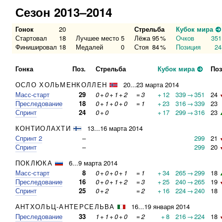
Сезон 2013–2014
Гонок
20
Стрельба
Кубок мира
Стартовал
18
Лучшее место
5
Лёжа
95
%
Очков
351
Финишировал
18
Медалей
0
Стоя
84
%
Позиция
24
Гонка
Поз.
Стрельба
Кубок мира
Поз
ОСЛО ХОЛЬМЕНКОЛЛЕН
20...23 марта 2014
Масс-старт
29
0
+
0
+
1
+
2
=
3
+
12
339
→
351
24
Преследование
18
0
+
1
+
0
+
0
=
1
+
23
316
→
339
23
Спринт
24
0
+
0
+
17
299
→
316
23
КОНТИОЛАХТИ
13...16 марта 2014
Спринт 2
–
299
21
Спринт
–
299
20
ПОКЛЮКА
6...9 марта 2014
Масс-старт
8
0
+
0
+
0
+
1
=
1
+
34
265
→
299
18
Преследование
16
0
+
0
+
1
+
2
=
3
+
25
240
→
265
19
Спринт
25
0
+
2
=
2
+
16
224
→
240
18
АНТХОЛЬЦ-АНТЕРСЕЛЬВА
16...19 января 2014
Преследование
33
1
+
1
+
0
+
0
=
2
+
8
216
→
224
18