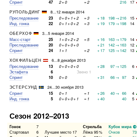
Спринт
47
2
+
0
=
2
216
17
РУПОЛЬДИНГ
8...12 января 2014
Преследование
23
0
+
0
+
1
+
2
=
3
+
18
198
→
216
15
Инд. гонка
22
0
+
1
+
0
+
2
=
3
+
19
179
→
198
14
ОБЕРХОФ
3...5 января 2014
Масс-старт
25
1
+
0
+
2
+
2
=
5
+
16
163
→
179
14
Преследование
20
0
+
0
+
0
+
0
+
21
142
→
163
12
Спринт
24
1
+
1
=
2
+
17
125
→
142
13
ХОХФИЛЬЦЕН
6...8 декабря 2013
Преследование
13
0
+
0
+
0
+
0
+
28
97
→
125
6
Эстафета
6
Звено 1
Спринт
10
0
+
0
+
31
66
→
97
3
ЭСТЕРСУНД
24...30 ноября 2013
Спринт
15
0
+
1
=
1
+
26
40
→
66
4
Инд. гонка
5
0
+
0
+
0
+
1
=
1
+
40
40
5
Сезон 2012–2013
Гонок
7
Стрельба
Кубок мира
Стартовал
6
Лучшее место
17
Лёжа
95
%
Очков
73