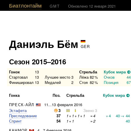
Биатлонтайм
GMT
Обновлено 12 января 2021
Даниэль Бём
GER
Сезон 2015–2016
Гонок
13
Стрельба
Кубок мира
Стартовал
13
Лучшее место
3
Лёжа
82
%
Очков
44
Финишировал
13
Медалей
2
Стоя
82
%
Позиция
67
Гонка
Поз.
Стрельба
Кубок мира
ПРЕСК-АЙЛ
11...13 февраля 2016
Эстафета
3
Звено 3
Преследование
37
1
+
1
+
1
+
1
=
4
+
4
40
→
44
Спринт
54
1
+
1
=
2
40
КАНМОР
4...7 февраля 2016