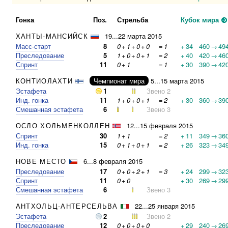
Гонка
Поз.
Стрельба
Кубок мира
ХАНТЫ-МАНСИЙСК
19...22 марта 2015
Масс-старт
8
0
+
1
+
0
+
0
=
1
+
34
460
→
49
Преследование
5
1
+
0
+
0
+
1
=
2
+
40
420
→
46
Спринт
11
0
+
1
=
1
+
30
390
→
42
КОНТИОЛАХТИ
Чемпионат мира
5...15 марта 2015
Эстафета
1
Звено 2
Инд. гонка
11
1
+
0
+
0
+
1
=
2
+
30
360
→
39
Смешанная эстафета
6
Звено 3
ОСЛО ХОЛЬМЕНКОЛЛЕН
12...15 февраля 2015
Спринт
30
1
+
1
=
2
+
11
349
→
36
Инд. гонка
15
0
+
1
+
0
+
1
=
2
+
26
323
→
34
НОВЕ МЕСТО
6...8 февраля 2015
Преследование
17
0
+
0
+
2
+
1
=
3
+
24
299
→
32
Спринт
11
0
+
0
+
30
269
→
29
Смешанная эстафета
6
Звено 3
АНТХОЛЬЦ-АНТЕРСЕЛЬВА
22...25 января 2015
Эстафета
2
Звено 2
Преследование
12
0
+
0
+
0
+
0
+
29
240
→
26