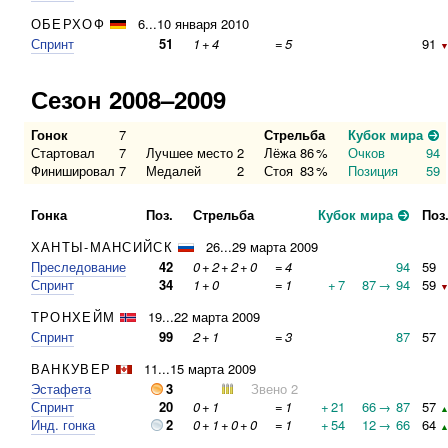
ОБЕРХОФ
6...10 января 2010
Спринт
51
1
+
4
=
5
91
▼
Сезон 2008–2009
Гонок
7
Стрельба
Кубок мира
Стартовал
7
Лучшее место
2
Лёжа
86
%
Очков
94
Финишировал
7
Медалей
2
Стоя
83
%
Позиция
59
Гонка
Поз.
Стрельба
Кубок мира
Поз
ХАНТЫ-МАНСИЙСК
26...29 марта 2009
Преследование
42
0
+
2
+
2
+
0
=
4
94
59
Спринт
34
1
+
0
=
1
+
7
87
→
94
59
▼
ТРОНХЕЙМ
19...22 марта 2009
Спринт
99
2
+
1
=
3
87
57
ВАНКУВЕР
11...15 марта 2009
Эстафета
3
Звено 2
Спринт
20
0
+
1
=
1
+
21
66
→
87
57
▲
Инд. гонка
2
0
+
1
+
0
+
0
=
1
+
54
12
→
66
64
▲