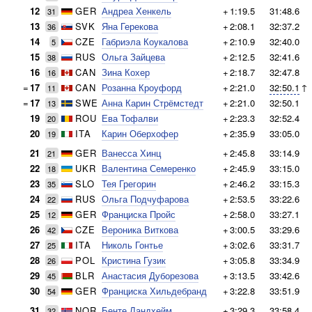
12
GER
Андреа Хенкель
+
1:19.5
31:48.6
31
13
SVK
Яна Герекова
+
2:08.1
32:37.2
36
14
CZE
Габриэла Коукалова
+
2:10.9
32:40.0
5
15
RUS
Ольга Зайцева
+
2:12.5
32:41.6
38
16
CAN
Зина Кохер
+
2:18.7
32:47.8
16
=
17
CAN
Розанна Кроуфорд
+
2:21.0
32:50.1
↑
11
=
17
SWE
Анна Карин Стрёмстедт
+
2:21.0
32:50.1
13
19
ROU
Ева Тофалви
+
2:23.3
32:52.4
20
20
ITA
Карин Оберхофер
+
2:35.9
33:05.0
19
21
GER
Ванесса Хинц
+
2:45.8
33:14.9
21
22
UKR
Валентина Семеренко
+
2:45.9
33:15.0
18
23
SLO
Тея Грегорин
+
2:46.2
33:15.3
35
24
RUS
Ольга Подчуфарова
+
2:53.5
33:22.6
22
25
GER
Франциска Пройс
+
2:58.0
33:27.1
12
26
CZE
Вероника Виткова
+
3:00.5
33:29.6
42
27
ITA
Николь Гонтье
+
3:02.6
33:31.7
25
28
POL
Кристина Гузик
+
3:05.8
33:34.9
26
29
BLR
Анастасия Дуборезова
+
3:13.5
33:42.6
45
30
GER
Франциска Хильдебранд
+
3:22.8
33:51.9
54
31
NOR
Бенте Ландхейм
+
3:29.3
33:58.4
32