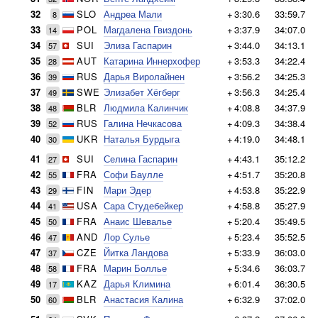
32
SLO
Андреа Мали
+
3:30.6
33:59.7
8
33
POL
Магдалена Гвиздонь
+
3:37.9
34:07.0
14
34
SUI
Элиза Гаспарин
+
3:44.0
34:13.1
57
35
AUT
Катарина Иннерхофер
+
3:53.3
34:22.4
28
36
RUS
Дарья Виролайнен
+
3:56.2
34:25.3
39
37
SWE
Элизабет Хёгберг
+
3:56.3
34:25.4
49
38
BLR
Людмила Калинчик
+
4:08.8
34:37.9
48
39
RUS
Галина Нечкасова
+
4:09.3
34:38.4
52
40
UKR
Наталья Бурдыга
+
4:19.0
34:48.1
30
41
SUI
Селина Гаспарин
+
4:43.1
35:12.2
27
42
FRA
Софи Баулле
+
4:51.7
35:20.8
55
43
FIN
Мари Эдер
+
4:53.8
35:22.9
29
44
USA
Сара Студебейкер
+
4:58.8
35:27.9
41
45
FRA
Анаис Шевалье
+
5:20.4
35:49.5
50
46
AND
Лор Сулье
+
5:23.4
35:52.5
47
47
CZE
Йитка Ландова
+
5:33.9
36:03.0
37
48
FRA
Марин Боллье
+
5:34.6
36:03.7
58
49
KAZ
Дарья Климина
+
6:01.4
36:30.5
17
50
BLR
Анастасия Калина
+
6:32.9
37:02.0
60