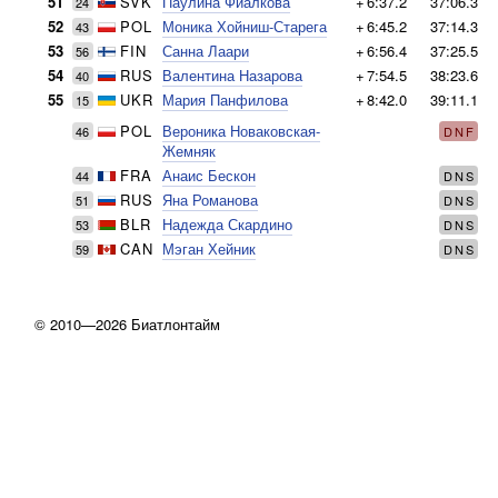
51
SVK
Паулина Фиалкова
+
6:37.2
37:06.3
24
52
POL
Моника Хойниш-Старега
+
6:45.2
37:14.3
43
53
FIN
Санна Лаари
+
6:56.4
37:25.5
56
54
RUS
Валентина Назарова
+
7:54.5
38:23.6
40
55
UKR
Мария Панфилова
+
8:42.0
39:11.1
15
POL
Вероника Новаковская-
46
DNF
Жемняк
FRA
Анаис Бескон
44
DNS
RUS
Яна Романова
51
DNS
BLR
Надежда Скардино
53
DNS
CAN
Мэган Хейник
59
DNS
© 2010—2026 Биатлонтайм