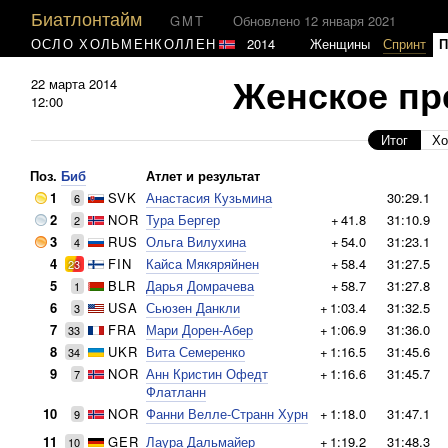
Биатлонтайм
GMT
Обновлено 12 января 2021
ОСЛО ХОЛЬМЕНКОЛЛЕН
2014
Женщины
Спринт
П
Женское пр
22 марта 2014
12:00
Итог
Хо
Поз.
Биб
Атлет и результат
1
SVK
Анастасия Кузьмина
30:29.1
6
2
NOR
Тура Бергер
+
41.8
31:10.9
2
3
RUS
Ольга Вилухина
+
54.0
31:23.1
4
4
FIN
Кайса Мякяряйнен
+
58.4
31:27.5
23
5
BLR
Дарья Домрачева
+
58.7
31:27.8
1
6
USA
Сьюзен Данкли
+
1:03.4
31:32.5
3
7
FRA
Мари Дорен-Абер
+
1:06.9
31:36.0
33
8
UKR
Вита Семеренко
+
1:16.5
31:45.6
34
9
NOR
Анн Кристин Офедт
+
1:16.6
31:45.7
7
Флатланн
10
NOR
Фанни Велле-Странн Хурн
+
1:18.0
31:47.1
9
11
GER
Лаура Дальмайер
+
1:19.2
31:48.3
10