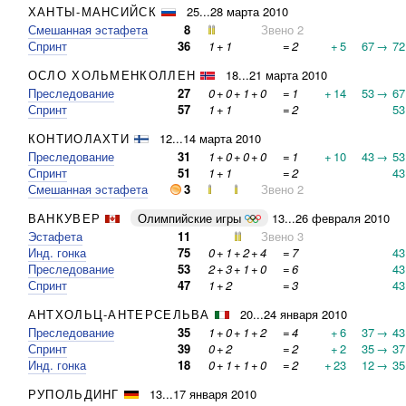
ХАНТЫ-МАНСИЙСК
25...28 марта 2010
Смешанная эстафета
8
Звено 2
Спринт
36
1
+
1
=
2
+
5
67
→
72
ОСЛО ХОЛЬМЕНКОЛЛЕН
18...21 марта 2010
Преследование
27
0
+
0
+
1
+
0
=
1
+
14
53
→
67
Спринт
57
1
+
1
=
2
53
КОНТИОЛАХТИ
12...14 марта 2010
Преследование
31
1
+
0
+
0
+
0
=
1
+
10
43
→
53
Спринт
51
1
+
1
=
2
43
Смешанная эстафета
3
Звено 2
ВАНКУВЕР
Олимпийские игры
13...26 февраля 2010
Эстафета
11
Звено 3
Инд. гонка
75
0
+
1
+
2
+
4
=
7
43
Преследование
53
2
+
3
+
1
+
0
=
6
43
Спринт
47
1
+
2
=
3
43
АНТХОЛЬЦ-АНТЕРСЕЛЬВА
20...24 января 2010
Преследование
35
1
+
0
+
1
+
2
=
4
+
6
37
→
43
Спринт
39
0
+
2
=
2
+
2
35
→
37
Инд. гонка
18
0
+
1
+
1
+
0
=
2
+
23
12
→
35
РУПОЛЬДИНГ
13...17 января 2010