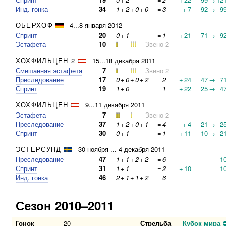
Инд. гонка
34
1
+
2
+
0
+
0
=
3
+
7
92
→
9
ОБЕРХОФ
4...8 января 2012
Спринт
20
0
+
1
=
1
+
21
71
→
9
Эстафета
10
Звено 2
ХОХФИЛЬЦЕН 2
15...18 декабря 2011
Смешанная эстафета
7
Звено 2
Преследование
17
0
+
0
+
0
+
2
=
2
+
24
47
→
7
Спринт
19
1
+
0
=
1
+
22
25
→
4
ХОХФИЛЬЦЕН
9...11 декабря 2011
Эстафета
7
Звено 2
Преследование
37
1
+
2
+
0
+
1
=
4
+
4
21
→
2
Спринт
30
0
+
1
=
1
+
11
10
→
2
ЭСТЕРСУНД
30 ноября ... 4 декабря 2011
Преследование
47
1
+
1
+
2
+
2
=
6
1
Спринт
31
1
+
1
=
2
+
10
1
Инд. гонка
46
2
+
1
+
1
+
2
=
6
Сезон 2010–2011
Гонок
20
Стрельба
Кубок мира