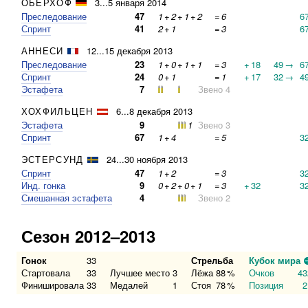
ОБЕРХОФ
3...5 января 2014
Преследование
47
1
+
2
+
1
+
2
=
6
6
Спринт
41
2
+
1
=
3
6
АННЕСИ
12...15 декабря 2013
Преследование
23
1
+
0
+
1
+
1
=
3
+
18
49
→
6
Спринт
24
0
+
1
=
1
+
17
32
→
4
Эстафета
7
Звено 4
ХОХФИЛЬЦЕН
6...8 декабря 2013
Эстафета
9
1
Звено 3
Спринт
67
1
+
4
=
5
3
ЭСТЕРСУНД
24...30 ноября 2013
Спринт
47
1
+
2
=
3
3
Инд. гонка
9
0
+
2
+
0
+
1
=
3
+
32
3
Смешанная эстафета
4
Звено 2
Сезон 2012–2013
Гонок
33
Стрельба
Кубок мира
Стартовала
33
Лучшее место
3
Лёжа
88
%
Очков
43
Финишировала
33
Медалей
1
Стоя
78
%
Позиция
2