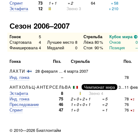
Спринт
73
1
+
1
=
2
64
+
58
Эстафета
12
Звено 3
+
210
Сезон 2006–2007
Гонок
5
Стрельба
Кубок мира
Стартовала
4
Лучшее место
8
Лёжа
80
%
Очков
0
Финишировала
4
Медалей
0
Стоя
90
%
Позиция
–
Гонка
Поз.
Стрельба
Поз.
ЛАХТИ
28 февраля ... 4 марта 2007
Инд. гонка
–
78
АНТХОЛЬЦ-АНТЕРСЕЛЬВА
Чемпионат мира
3...11 фе
Эстафета
8
Звено 4
Инд. гонка
75
2
+
0
+
2
+
1
=
5
78
▼2
Преследование
46
1
+
0
+
0
+
1
=
2
76
Спринт
47
1
+
0
=
1
76
▼2
© 2010—2026 Биатлонтайм