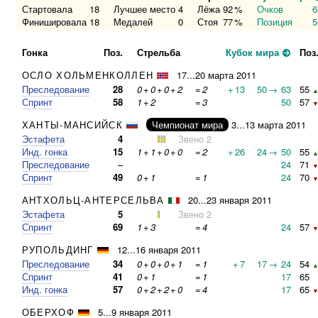
Стартовала
18
Лучшее место
4
Лёжа
92
%
Очков
6
Финишировала
18
Медалей
0
Стоя
77
%
Позиция
5
Гонка
Поз.
Стрельба
Кубок мира
Поз
ОСЛО ХОЛЬМЕНКОЛЛЕН
17...20 марта 2011
Преследование
28
0
+
0
+
0
+
2
=
2
+
13
50
→
63
55
▲
Спринт
58
1
+
2
=
3
50
57
▼
ХАНТЫ-МАНСИЙСК
Чемпионат мира
3...13 марта 2011
Эстафета
4
Звено 2
Инд. гонка
15
1
+
1
+
0
+
0
=
2
+
26
24
→
50
55
▲
Преследование
–
24
71
▼
Спринт
49
0
+
1
=
1
24
70
▼
АНТХОЛЬЦ-АНТЕРСЕЛЬВА
20...23 января 2011
Эстафета
5
Звено 2
Спринт
69
1
+
3
=
4
24
57
▼
РУПОЛЬДИНГ
12...16 января 2011
Преследование
34
0
+
0
+
0
+
1
=
1
+
7
17
→
24
54
▲
Спринт
41
0
+
1
=
1
17
65
Инд. гонка
57
0
+
2
+
2
+
0
=
4
17
65
▼
ОБЕРХОФ
5...9 января 2011