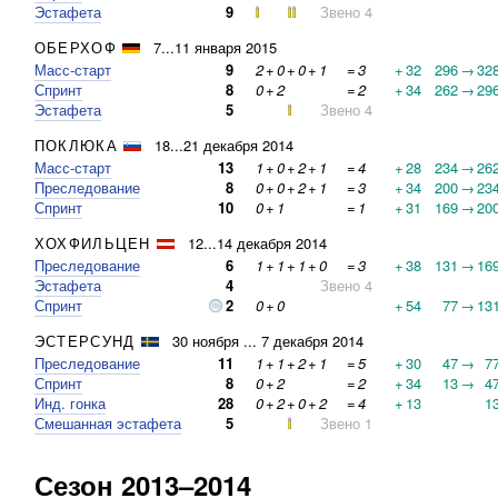
Эстафета
9
Звено 4
ОБЕРХОФ
7...11 января 2015
Масс-старт
9
2
+
0
+
0
+
1
=
3
+
32
296
→
32
Спринт
8
0
+
2
=
2
+
34
262
→
29
Эстафета
5
Звено 4
ПОКЛЮКА
18...21 декабря 2014
Масс-старт
13
1
+
0
+
2
+
1
=
4
+
28
234
→
26
Преследование
8
0
+
0
+
2
+
1
=
3
+
34
200
→
23
Спринт
10
0
+
1
=
1
+
31
169
→
20
ХОХФИЛЬЦЕН
12...14 декабря 2014
Преследование
6
1
+
1
+
1
+
0
=
3
+
38
131
→
16
Эстафета
4
Звено 4
Спринт
2
0
+
0
+
54
77
→
13
ЭСТЕРСУНД
30 ноября ... 7 декабря 2014
Преследование
11
1
+
1
+
2
+
1
=
5
+
30
47
→
7
Спринт
8
0
+
2
=
2
+
34
13
→
4
Инд. гонка
28
0
+
2
+
0
+
2
=
4
+
13
1
Смешанная эстафета
5
Звено 1
Сезон 2013–2014