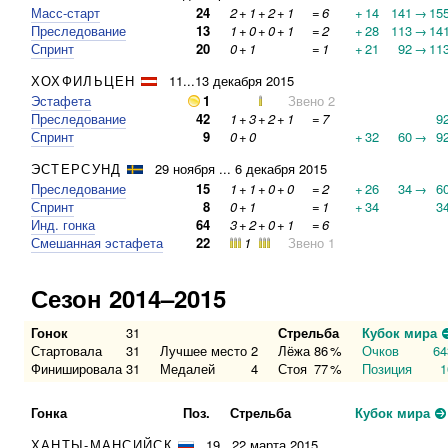
Масс-старт
24
2
+
1
+
2
+
1
=
6
+
14
141
→
15
Преследование
13
1
+
0
+
0
+
1
=
2
+
28
113
→
14
Спринт
20
0
+
1
=
1
+
21
92
→
11
ХОХФИЛЬЦЕН
11...13 декабря 2015
Эстафета
1
Звено 2
Преследование
42
1
+
3
+
2
+
1
=
7
9
Спринт
9
0
+
0
+
32
60
→
9
ЭСТЕРСУНД
29 ноября ... 6 декабря 2015
Преследование
15
1
+
1
+
0
+
0
=
2
+
26
34
→
6
Спринт
8
0
+
1
=
1
+
34
3
Инд. гонка
64
3
+
2
+
0
+
1
=
6
Смешанная эстафета
22
1
Звено 1
Сезон 2014–2015
Гонок
31
Стрельба
Кубок мира
Стартовала
31
Лучшее место
2
Лёжа
86
%
Очков
64
Финишировала
31
Медалей
4
Стоя
77
%
Позиция
1
Гонка
Поз.
Стрельба
Кубок мира
ХАНТЫ-МАНСИЙСК
19...22 марта 2015