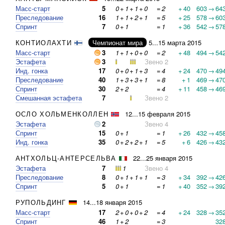
Масс-старт
5
0
+
1
+
1
+
0
=
2
+
40
603
→
64
Преследование
16
1
+
1
+
2
+
1
=
5
+
25
578
→
60
Спринт
7
0
+
1
=
1
+
36
542
→
57
КОНТИОЛАХТИ
Чемпионат мира
5...15 марта 2015
Масс-старт
3
1
+
1
+
0
+
0
=
2
+
48
494
→
54
Эстафета
3
Звено 2
Инд. гонка
17
0
+
0
+
1
+
3
=
4
+
24
470
→
49
Преследование
40
1
+
3
+
3
+
1
=
8
+
1
469
→
47
Спринт
30
2
+
2
=
4
+
11
458
→
46
Смешанная эстафета
7
Звено 2
ОСЛО ХОЛЬМЕНКОЛЛЕН
12...15 февраля 2015
Эстафета
2
Звено 4
Спринт
15
0
+
1
=
1
+
26
432
→
45
Инд. гонка
35
0
+
2
+
2
+
1
=
5
+
6
426
→
43
АНТХОЛЬЦ-АНТЕРСЕЛЬВА
22...25 января 2015
Эстафета
7
1
Звено 4
Преследование
8
0
+
1
+
1
+
1
=
3
+
34
392
→
42
Спринт
5
0
+
1
=
1
+
40
352
→
39
РУПОЛЬДИНГ
14...18 января 2015
Масс-старт
17
2
+
0
+
0
+
2
=
4
+
24
328
→
35
Спринт
46
1
+
2
=
3
32