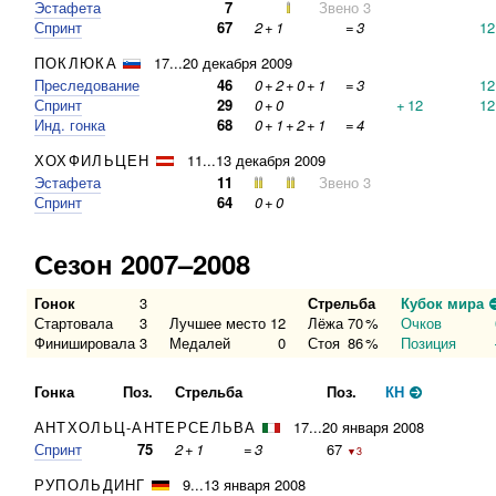
Эстафета
7
Звено 3
Спринт
67
2
+
1
=
3
12
ПОКЛЮКА
17...20 декабря 2009
Преследование
46
0
+
2
+
0
+
1
=
3
12
Спринт
29
0
+
0
+
12
12
Инд. гонка
68
0
+
1
+
2
+
1
=
4
ХОХФИЛЬЦЕН
11...13 декабря 2009
Эстафета
11
Звено 3
Спринт
64
0
+
0
Сезон 2007–2008
Гонок
3
Стрельба
Кубок мира
Стартовала
3
Лучшее место
12
Лёжа
70
%
Очков
Финишировала
3
Медалей
0
Стоя
86
%
Позиция
Гонка
Поз.
Стрельба
Поз.
КН
АНТХОЛЬЦ-АНТЕРСЕЛЬВА
17...20 января 2008
Спринт
75
2
+
1
=
3
67
▼3
РУПОЛЬДИНГ
9...13 января 2008