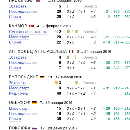
ПРЕСК-АЙЛ
11...13 февраля 2016
Эстафета
5
Звено 2
Преследование
20
0
+
2
+
1
+
1
=
4
+
21
369
→
39
Спринт
29
1
+
2
=
3
+
12
357
→
36
КАНМОР
4...7 февраля 2016
Смешанная эстафета
2
1
Звено 2
Масс-старт
20
2
+
0
+
1
+
3
=
6
+
21
336
→
35
Спринт
22
3
+
0
=
3
+
19
317
→
33
АНТХОЛЬЦ-АНТЕРСЕЛЬВА
21...24 января 2016
Эстафета
4
Звено 2
Преследование
6
0
+
2
+
1
+
0
=
3
+
38
279
→
31
Спринт
7
0
+
1
=
1
+
36
243
→
27
РУПОЛЬДИНГ
13...17 января 2016
Эстафета
3
Звено 2
Масс-старт
10
0
+
0
+
1
+
0
=
1
+
31
212
→
24
Инд. гонка
48
1
+
0
+
1
+
2
=
4
21
ОБЕРХОФ
7...10 января 2016
Масс-старт
15
0
+
0
+
2
+
1
=
3
+
26
186
→
21
Преследование
16
0
+
0
+
1
+
1
=
2
+
25
161
→
18
Спринт
35
2
+
0
=
2
+
6
155
→
16
ПОКЛЮКА
17...20 декабря 2015