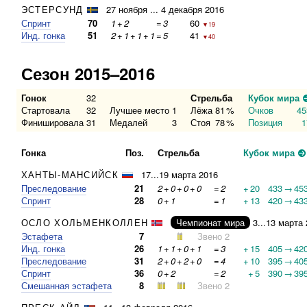
ЭСТЕРСУНД
27 ноября ... 4 декабря 2016
Спринт
70
1
+
2
=
3
60
▼19
Инд. гонка
51
2
+
1
+
1
+
1
=
5
41
▼40
Сезон 2015–2016
Гонок
32
Стрельба
Кубок мира
Стартовала
32
Лучшее место
1
Лёжа
81
%
Очков
45
Финишировала
31
Медалей
3
Стоя
78
%
Позиция
1
Гонка
Поз.
Стрельба
Кубок мира
ХАНТЫ-МАНСИЙСК
17...19 марта 2016
Преследование
21
2
+
0
+
0
+
0
=
2
+
20
433
→
45
Спринт
28
0
+
1
=
1
+
13
420
→
43
ОСЛО ХОЛЬМЕНКОЛЛЕН
Чемпионат мира
3...13 марта
Эстафета
7
Звено 2
Инд. гонка
26
1
+
1
+
0
+
1
=
3
+
15
405
→
42
Преследование
31
2
+
0
+
2
+
0
=
4
+
10
395
→
40
Спринт
36
0
+
2
=
2
+
5
390
→
39
Смешанная эстафета
8
Звено 2