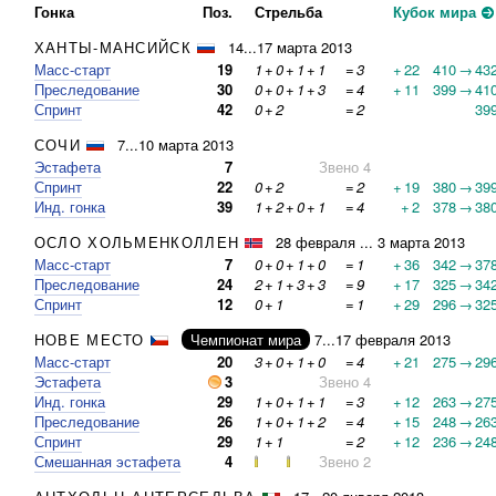
Гонка
Поз.
Стрельба
Кубок мира
ХАНТЫ-МАНСИЙСК
14...17 марта 2013
Масс-старт
19
1
+
0
+
1
+
1
=
3
+
22
410
→
43
Преследование
30
0
+
0
+
1
+
3
=
4
+
11
399
→
41
Спринт
42
0
+
2
=
2
39
СОЧИ
7...10 марта 2013
Эстафета
7
Звено 4
Спринт
22
0
+
2
=
2
+
19
380
→
39
Инд. гонка
39
1
+
2
+
0
+
1
=
4
+
2
378
→
38
ОСЛО ХОЛЬМЕНКОЛЛЕН
28 февраля ... 3 марта 2013
Масс-старт
7
0
+
0
+
1
+
0
=
1
+
36
342
→
37
Преследование
24
2
+
1
+
3
+
3
=
9
+
17
325
→
34
Спринт
12
0
+
1
=
1
+
29
296
→
32
НОВЕ МЕСТО
Чемпионат мира
7...17 февраля 2013
Масс-старт
20
3
+
0
+
1
+
0
=
4
+
21
275
→
29
Эстафета
3
Звено 4
Инд. гонка
29
1
+
0
+
1
+
1
=
3
+
12
263
→
27
Преследование
26
1
+
0
+
1
+
2
=
4
+
15
248
→
26
Спринт
29
1
+
1
=
2
+
12
236
→
24
Смешанная эстафета
4
Звено 2