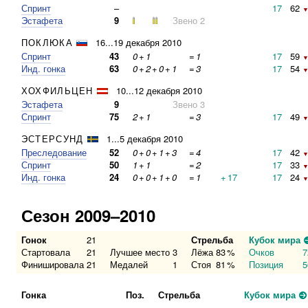
Спринт
–
17
62
▼
Эстафета
9
Звено 2
ПОКЛЮКА
16...19 декабря 2010
Спринт
43
0
+
1
=
1
17
59
▼
Инд. гонка
63
0
+
2
+
0
+
1
=
3
17
54
▼
ХОХФИЛЬЦЕН
10...12 декабря 2010
Эстафета
9
Звено 3
Спринт
75
2
+
1
=
3
17
49
▼
ЭСТЕРСУНД
1...5 декабря 2010
Преследование
52
0
+
0
+
1
+
3
=
4
17
42
▼
Спринт
50
1
+
1
=
2
17
33
▼
Инд. гонка
24
0
+
0
+
1
+
0
=
1
+
17
17
24
▼
Сезон 2009–2010
Гонок
21
Стрельба
Кубок мира
Стартовала
21
Лучшее место
3
Лёжа
83
%
Очков
7
Финишировала
21
Медалей
1
Стоя
81
%
Позиция
5
Гонка
Поз.
Стрельба
Кубок мира