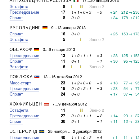
АНТХОЛЬЦ-АНТЕРСЕЛЬВА
17...20 января 2013
Эстафета
8
Звено 2
Преследование
17
1
+
1
+
0
+
3
=
5
+
24
212
→
23
Спринт
8
0
+
0
+
34
178
→
21
РУПОЛЬДИНГ
9...13 января 2013
Спринт
16
0
+
0
+
25
153
→
17
Эстафета
5
Звено 2
ОБЕРХОФ
3...6 января 2013
Преследование
13
1
+
0
+
1
+
1
=
3
+
28
125
→
15
Спринт
11
0
+
1
=
1
+
30
95
→
12
Эстафета
6
Звено 2
ПОКЛЮКА
13...16 декабря 2012
Масс-старт
23
1
+
2
+
0
+
0
=
3
+
18
77
→
9
Преследование
18
0
+
0
+
2
+
1
=
3
+
23
54
→
7
Спринт
24
0
+
0
+
17
37
→
5
ХОХФИЛЬЦЕН
7...9 декабря 2012
Эстафета
11
Звено 2
Преследование
27
0
+
0
+
1
+
1
=
2
+
14
23
→
3
Спринт
30
0
+
1
=
1
+
11
12
→
2
ЭСТЕРСУНД
25 ноября ... 2 декабря 2012
Преследование
40
1
+
1
+
0
+
2
=
4
+
1
11
→
1