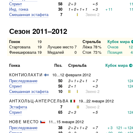
Спринт
58
2
+
3
=
5
1
Инд. гонка
30
1
+
0
+
1
+
1
=
3
+
11
1
Смешанная эстафета
7
Звено 2
Сезон 2011–2012
Гонок
19
Стрельба
Кубок мира
Стартовала
19
Лучшее место
7
Лёжа
78
%
Очков
12
Финишировала
19
Медалей
0
Стоя
73
%
Позиция
4
Гонка
Поз.
Стрельба
Кубок мира
КОНТИОЛАХТИ
10...12 февраля 2012
Преследование
50
3
+
1
+
2
+
1
=
7
12
Спринт
56
2
+
1
=
3
12
Смешанная эстафета
10
Звено 2
АНТХОЛЬЦ-АНТЕРСЕЛЬВА
19...22 января 2012
Эстафета
7
Звено 2
Спринт
65
2
+
3
=
5
12
НОВЕ МЕСТО
11...15 января 2012
Преследование
38
2
+
2
+
1
+
2
=
7
+
3
121
→
12
Спринт
19
0
+
2
=
2
+
22
99
→
12