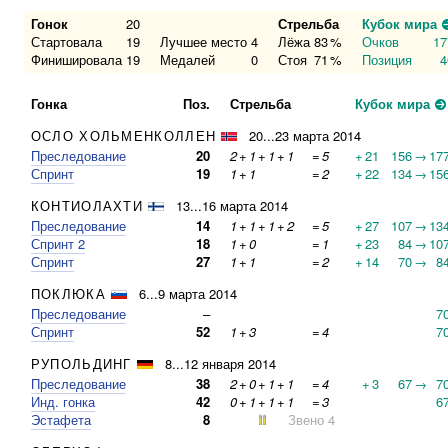
Гонок
20
Стрельба
Кубок мира
Стартовала
19
Лучшее место
4
Лёжа
83
%
Очков
17
Финишировала
19
Медалей
0
Стоя
71
%
Позиция
4
Гонка
Поз.
Стрельба
Кубок мира
ОСЛО ХОЛЬМЕНКОЛЛЕН
20...23 марта 2014
Преследование
20
2
+
1
+
1
+
1
=
5
+
21
156
→
17
Спринт
19
1
+
1
=
2
+
22
134
→
15
КОНТИОЛАХТИ
13...16 марта 2014
Преследование
14
1
+
1
+
1
+
2
=
5
+
27
107
→
13
Спринт 2
18
1
+
0
=
1
+
23
84
→
10
Спринт
27
1
+
1
=
2
+
14
70
→
8
ПОКЛЮКА
6...9 марта 2014
Преследование
–
7
Спринт
52
1
+
3
=
4
7
РУПОЛЬДИНГ
8...12 января 2014
Преследование
38
2
+
0
+
1
+
1
=
4
+
3
67
→
7
Инд. гонка
42
0
+
1
+
1
+
1
=
3
6
Эстафета
8
Звено 4