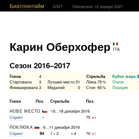
Биатлонтайм
GMT
Обновлено 12 января 2021
Карин Оберхофер
ITA
Сезон 2016–2017
Гонок
4
Стрельба
Кубок мира
Стартовала
3
Лучшее место
51
Лёжа
75
%
Очков
Финишировала
3
Медалей
0
Стоя
65
%
Позиция
Гонка
Поз.
Стрельба
Поз.
НОВЕ МЕСТО
15...18 декабря 2016
Спринт
–
75
▼4
ПОКЛЮКА
9...11 декабря 2016
Спринт
94
1
+
3
=
4
70
▼7