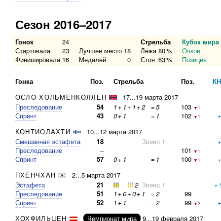
Сезон 2016–2017
Гонок
24
Стрельба
Кубок мира
Стартовала
23
Лучшее место
18
Лёжа
80
%
Очков
Финишировала
16
Медалей
0
Стоя
63
%
Позиция
Гонка
Поз.
Стрельба
Поз.
КН
ОСЛО ХОЛЬМЕНКОЛЛЕН
17...19 марта 2017
Преследование
54
1
+
1
+
1
+
2
=
5
103
▼1
Спринт
43
0
+
1
=
1
102
▼1
КОНТИОЛАХТИ
10...12 марта 2017
Смешанная эстафета
18
Звено 1
Преследование
–
101
▼1
Спринт
57
0
+
1
=
1
100
▼1
ПХЁНЧХАН
2...5 марта 2017
Эстафета
21
2
Звено 1
+
Преследование
51
1
+
0
+
0
+
1
=
2
99
Спринт
52
1
+
1
=
2
99
▼2
ХОХФИЛЬЦЕН
Чемпионат мира
9...19 февраля 2017