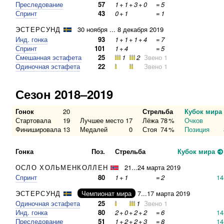
Преследование
57
1
+
1
+
3
+
0
=
5
Спринт
43
0
+
1
=
1
ЭСТЕРСУНД
30 ноября ... 8 декабря 2019
Инд. гонка
93
1
+
1
+
1
+
4
=
7
Спринт
101
1
+
4
=
5
Смешанная эстафета
25
1
2
Звено 1
Одиночная эстафета
22
Звено 1
Сезон 2018–2019
Гонок
20
Стрельба
Кубок мира
Стартовала
19
Лучшее место
17
Лёжа
78
%
Очков
Финишировала
13
Медалей
0
Стоя
74
%
Позиция
Гонка
Поз.
Стрельба
Кубок мира
ОСЛО ХОЛЬМЕНКОЛЛЕН
21...24 марта 2019
Спринт
80
1
+
1
=
2
14
ЭСТЕРСУНД
Чемпионат мира
7...17 марта 2019
Одиночная эстафета
25
1
Звено 1
Инд. гонка
80
2
+
0
+
2
+
2
=
6
14
Преследование
51
1
+
2
+
2
+
3
=
8
14