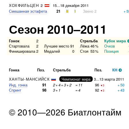
ХОХФИЛЬЦЕН 2
15...18 декабря 2011
Смешанная эстафета
21
Звено 2
+
5
Сезон 2010–2011
Гонок
2
Стрельба
Кубок мира
Стартовала
2
Лучшее место
91
Лёжа
46
%
Очков
Финишировала
2
Медалей
0
Стоя
53
%
Позиция
Гонка
Поз.
Стрельба
Поз.
КН
ХАНТЫ-МАНСИЙСК
Чемпионат мира
3...13 марта 2011
Инд. гонка
91
2
+
4
+
3
+
2
=
11
96
+
50
▼3
Спринт
98
3
+
1
=
4
92
+
43
▼3
© 2010—2026 Биатлонтайм