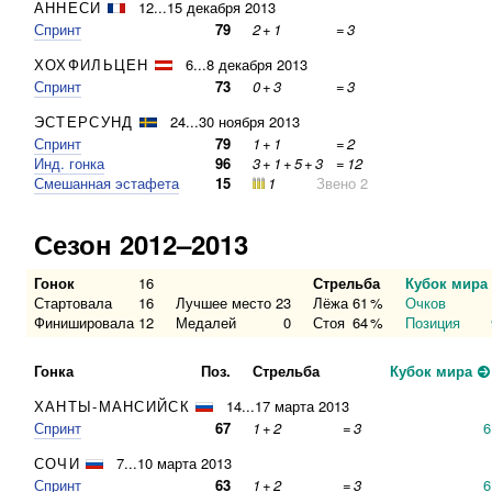
АННЕСИ
12...15 декабря 2013
Спринт
79
2
+
1
=
3
ХОХФИЛЬЦЕН
6...8 декабря 2013
Спринт
73
0
+
3
=
3
ЭСТЕРСУНД
24...30 ноября 2013
Спринт
79
1
+
1
=
2
Инд. гонка
96
3
+
1
+
5
+
3
=
12
Смешанная эстафета
15
1
Звено 2
Сезон 2012–2013
Гонок
16
Стрельба
Кубок мира
Стартовала
16
Лучшее место
23
Лёжа
61
%
Очков
Финишировала
12
Медалей
0
Стоя
64
%
Позиция
Гонка
Поз.
Стрельба
Кубок мира
ХАНТЫ-МАНСИЙСК
14...17 марта 2013
Спринт
67
1
+
2
=
3
6
СОЧИ
7...10 марта 2013
Спринт
63
1
+
2
=
3
6