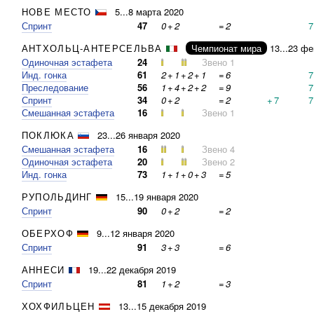
НОВЕ МЕСТО
5...8 марта 2020
Спринт
47
0
+
2
=
2
7
АНТХОЛЬЦ-АНТЕРСЕЛЬВА
Чемпионат мира
13...23 ф
Одиночная эстафета
24
Звено 1
Инд. гонка
61
2
+
1
+
2
+
1
=
6
7
Преследование
56
1
+
4
+
2
+
2
=
9
7
Спринт
34
0
+
2
=
2
+
7
7
Смешанная эстафета
16
Звено 1
ПОКЛЮКА
23...26 января 2020
Смешанная эстафета
16
Звено 4
Одиночная эстафета
20
Звено 2
Инд. гонка
73
1
+
1
+
0
+
3
=
5
РУПОЛЬДИНГ
15...19 января 2020
Спринт
90
0
+
2
=
2
ОБЕРХОФ
9...12 января 2020
Спринт
91
3
+
3
=
6
АННЕСИ
19...22 декабря 2019
Спринт
81
1
+
2
=
3
ХОХФИЛЬЦЕН
13...15 декабря 2019