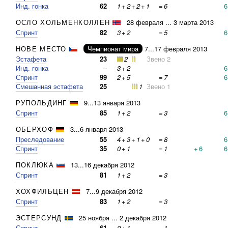
Инд. гонка
62
1
+
2
+
2
+
1
=
6
6
ОСЛО ХОЛЬМЕНКОЛЛЕН
28 февраля ... 3 марта 2013
Спринт
82
3
+
2
=
5
6
НОВЕ МЕСТО
Чемпионат мира
7...17 февраля 2013
Эстафета
23
2
Звено 2
Инд. гонка
–
3
+
2
6
Спринт
99
2
+
5
=
7
6
Смешанная эстафета
25
1
Звено 1
РУПОЛЬДИНГ
9...13 января 2013
Спринт
85
1
+
2
=
3
6
ОБЕРХОФ
3...6 января 2013
Преследование
55
4
+
3
+
1
+
0
=
8
6
Спринт
35
0
+
1
=
1
+
6
6
ПОКЛЮКА
13...16 декабря 2012
Спринт
81
1
+
2
=
3
ХОХФИЛЬЦЕН
7...9 декабря 2012
Спринт
83
1
+
2
=
3
ЭСТЕРСУНД
25 ноября ... 2 декабря 2012
Спринт
61
0
+
1
=
1