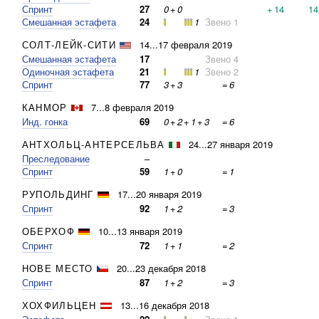
Спринт
27
0
+
0
+
14
14
Смешанная эстафета
24
1
Звено 1
СОЛТ-ЛЕЙК-СИТИ
14...17 февраля 2019
Смешанная эстафета
17
Звено 4
Одиночная эстафета
21
1
Звено 2
Спринт
77
3
+
3
=
6
КАНМОР
7...8 февраля 2019
Инд. гонка
69
0
+
2
+
1
+
3
=
6
АНТХОЛЬЦ-АНТЕРСЕЛЬВА
24...27 января 2019
Преследование
–
Спринт
59
1
+
0
=
1
РУПОЛЬДИНГ
17...20 января 2019
Спринт
92
1
+
2
=
3
ОБЕРХОФ
10...13 января 2019
Спринт
72
1
+
1
=
2
НОВЕ МЕСТО
20...23 декабря 2018
Спринт
87
1
+
2
=
3
ХОХФИЛЬЦЕН
13...16 декабря 2018