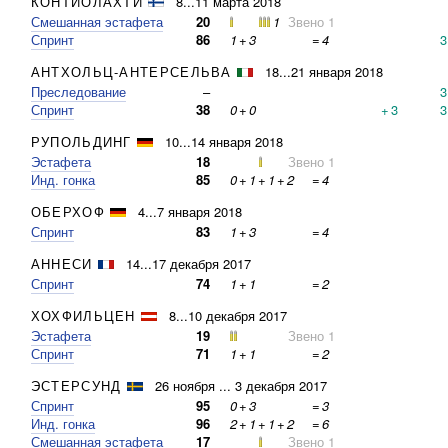
КОНТИОЛАХТИ
8...11 марта 2018
Смешанная эстафета
20
1
Звено 1
Спринт
86
1
+
3
=
4
3
АНТХОЛЬЦ-АНТЕРСЕЛЬВА
18...21 января 2018
Преследование
–
3
Спринт
38
0
+
0
+
3
3
РУПОЛЬДИНГ
10...14 января 2018
Эстафета
18
Звено 1
Инд. гонка
85
0
+
1
+
1
+
2
=
4
ОБЕРХОФ
4...7 января 2018
Спринт
83
1
+
3
=
4
АННЕСИ
14...17 декабря 2017
Спринт
74
1
+
1
=
2
ХОХФИЛЬЦЕН
8...10 декабря 2017
Эстафета
19
Звено 1
Спринт
71
1
+
1
=
2
ЭСТЕРСУНД
26 ноября ... 3 декабря 2017
Спринт
95
0
+
3
=
3
Инд. гонка
96
2
+
1
+
1
+
2
=
6
Смешанная эстафета
17
Звено 1