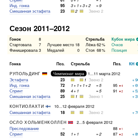
Инд. гонка
95
3
+
1
+
3
+
2
=
9
Смешанная эстафета
23
2
Звено 2
Сезон 2011–2012
Гонок
8
Стрельба
Кубок мира
Стартовала
7
Лучшее место
18
Лёжа
62
%
Очков
Финишировала
3
Медалей
0
Стоя
68
%
Позиция
Гонка
Поз.
Стрельба
Поз.
КН
РУПОЛЬДИНГ
Чемпионат мира
1...11 марта 2012
Эстафета
23
1
Звено 2
+
9
Инд. гонка
72
1
+
1
+
1
+
2
=
5
95
+
6
▼4
Спринт
89
4
+
1
=
5
91
+
5
▼2
Смешанная эстафета
25
1
Звено 1
+
3
КОНТИОЛАХТИ
10...12 февраля 2012
Смешанная эстафета
18
Звено 2
+
7
ОСЛО ХОЛЬМЕНКОЛЛЕН
2...5 февраля 2012
Преследование
–
88
▼1
Спринт
52
1
+
1
=
2
87
+
8
▼2