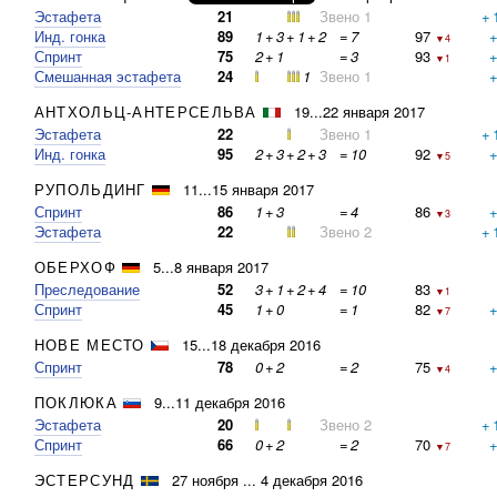
Эстафета
21
Звено 1
+
Инд. гонка
89
1
+
3
+
1
+
2
=
7
97
▼4
Спринт
75
2
+
1
=
3
93
▼1
Смешанная эстафета
24
1
Звено 1
АНТХОЛЬЦ-АНТЕРСЕЛЬВА
19...22 января 2017
Эстафета
22
Звено 1
+
Инд. гонка
95
2
+
3
+
2
+
3
=
10
92
▼5
РУПОЛЬДИНГ
11...15 января 2017
Спринт
86
1
+
3
=
4
86
▼3
Эстафета
22
Звено 2
+
ОБЕРХОФ
5...8 января 2017
Преследование
52
3
+
1
+
2
+
4
=
10
83
▼1
Спринт
45
1
+
0
=
1
82
▼7
НОВЕ МЕСТО
15...18 декабря 2016
Спринт
78
0
+
2
=
2
75
▼4
ПОКЛЮКА
9...11 декабря 2016
Эстафета
20
Звено 2
+
Спринт
66
0
+
2
=
2
70
▼7
ЭСТЕРСУНД
27 ноября ... 4 декабря 2016