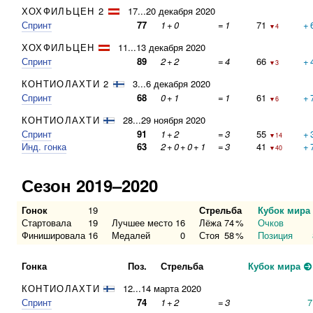
ХОХФИЛЬЦЕН 2
17...20 декабря 2020
Спринт
77
1
+
0
=
1
71
+
▼4
ХОХФИЛЬЦЕН
11...13 декабря 2020
Спринт
89
2
+
2
=
4
66
+
▼3
КОНТИОЛАХТИ 2
3...6 декабря 2020
Спринт
68
0
+
1
=
1
61
+
▼6
КОНТИОЛАХТИ
28...29 ноября 2020
Спринт
91
1
+
2
=
3
55
+
▼14
Инд. гонка
63
2
+
0
+
0
+
1
=
3
41
+
▼40
Сезон 2019–2020
Гонок
19
Стрельба
Кубок мира
Стартовала
19
Лучшее место
16
Лёжа
74
%
Очков
Финишировала
16
Медалей
0
Стоя
58
%
Позиция
Гонка
Поз.
Стрельба
Кубок мира
КОНТИОЛАХТИ
12...14 марта 2020
Спринт
74
1
+
2
=
3
7