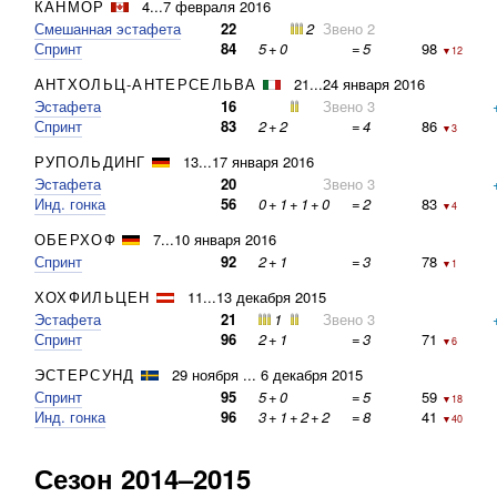
КАНМОР
4...7 февраля 2016
Смешанная эстафета
22
2
Звено 2
Спринт
84
5
+
0
=
5
98
▼12
АНТХОЛЬЦ-АНТЕРСЕЛЬВА
21...24 января 2016
Эстафета
16
Звено 3
Спринт
83
2
+
2
=
4
86
▼3
РУПОЛЬДИНГ
13...17 января 2016
Эстафета
20
Звено 3
Инд. гонка
56
0
+
1
+
1
+
0
=
2
83
▼4
ОБЕРХОФ
7...10 января 2016
Спринт
92
2
+
1
=
3
78
▼1
ХОХФИЛЬЦЕН
11...13 декабря 2015
Эстафета
21
1
Звено 3
Спринт
96
2
+
1
=
3
71
▼6
ЭСТЕРСУНД
29 ноября ... 6 декабря 2015
Спринт
95
5
+
0
=
5
59
▼18
Инд. гонка
96
3
+
1
+
2
+
2
=
8
41
▼40
Сезон 2014–2015