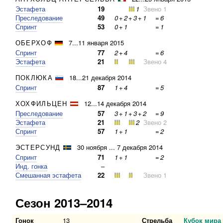
Эстафета
19
1
Звено 1
Преследование
49
0
+
2
+
3
+
1
=
6
Спринт
53
0
+
1
=
1
ОБЕРХОФ
7...11 января 2015
Спринт
77
2
+
4
=
6
Эстафета
21
Звено 4
ПОКЛЮКА
18...21 декабря 2014
Спринт
87
1
+
4
=
5
ХОХФИЛЬЦЕН
12...14 декабря 2014
Преследование
57
3
+
1
+
3
+
2
=
9
Эстафета
21
2
Звено 2
Спринт
57
1
+
1
=
2
ЭСТЕРСУНД
30 ноября ... 7 декабря 2014
Спринт
71
1
+
1
=
2
Инд. гонка
–
Смешанная эстафета
22
Звено 1
Сезон 2013–2014
Гонок
13
Стрельба
Кубок мира