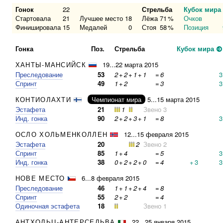
Гонок
22
Стрельба
Кубок мира
Стартовала
21
Лучшее место
18
Лёжа
71
%
Очков
Финишировала
15
Медалей
0
Стоя
58
%
Позиция
Гонка
Поз.
Стрельба
Кубок мира
ХАНТЫ-МАНСИЙСК
19...22 марта 2015
Преследование
53
2
+
2
+
1
+
1
=
6
3
Спринт
49
1
+
2
=
3
3
КОНТИОЛАХТИ
Чемпионат мира
5...15 марта 2015
Эстафета
21
1
Звено 3
Инд. гонка
90
2
+
2
+
3
+
1
=
8
3
ОСЛО ХОЛЬМЕНКОЛЛЕН
12...15 февраля 2015
Эстафета
20
2
Звено 2
Спринт
85
1
+
4
=
5
3
Инд. гонка
38
0
+
2
+
2
+
0
=
4
+
3
3
НОВЕ МЕСТО
6...8 февраля 2015
Преследование
46
1
+
1
+
2
+
4
=
8
Спринт
55
2
+
2
=
4
Одиночная эстафета
18
Звено 1
АНТХОЛЬЦ-АНТЕРСЕЛЬВА
22...25 января 2015