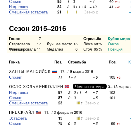
Спринт
95
1
+
3
=
4
60
▼19
Инд. гонка
84
3
+
3
+
1
+
3
=
10
41
▼40
Смешанная эстафета
21
Звено 2
Сезон 2015–2016
Гонок
17
Стрельба
Кубок мира
Стартовала
17
Лучшее место
15
Лёжа
68
%
Очков
Финишировала
11
Медалей
0
Стоя
65
%
Позиция
Гонка
Поз.
Стрельба
Поз.
К
ХАНТЫ-МАНСИЙСК
17...19 марта 2016
Спринт
77
1
+
4
=
5
105
▼3
ОСЛО ХОЛЬМЕНКОЛЛЕН
Чемпионат мира
3...13 марта
Инд. гонка
87
2
+
0
+
1
+
4
=
7
102
Спринт
87
2
+
3
=
5
101
Смешанная эстафета
23
1
Звено 2
ПРЕСК-АЙЛ
11...13 февраля 2016
Эстафета
15
1
Звено 2
Спринт
75
0
+
3
=
3
99
▼1