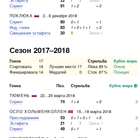
Эстафета
22
Звено 1
Спринт
91
1
+
2
=
3
ПОКЛЮКА
2...9 декабря 2018
Спринт
80
0
+
1
=
1
Инд. гонка
83
1
+
0
+
1
+
1
=
3
Смешанная эстафета
20
Звено 1
Сезон 2017–2018
Гонок
17
Стрельба
Кубок мира
Стартовала
16
Лучшее место
17
Лёжа
85
%
Очков
Финишировала
14
Медалей
0
Стоя
67
%
Позиция
Гонка
Поз.
Стрельба
Кубок мира
ТЮМЕНЬ
22...25 марта 2018
Спринт
74
1
+
4
=
5
3
ОСЛО ХОЛЬМЕНКОЛЛЕН
15...18 марта 2018
Преследование
53
0
+
1
+
3
+
1
=
5
3
Эстафета
21
Звено 1
Спринт
49
0
+
1
=
1
3