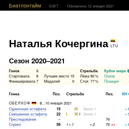
Биатлонтайм
GMT
Обновлено 12 января 2021
Наталья Кочергина
LTU
Сезон 2020–2021
Гонок
9
Стрельба
Кубок мира
Стартовала
8
Лучшее место
15
Лёжа
80
%
Очков
Финишировала
7
Медалей
0
Стоя
77
%
Позиция
Гонка
Поз.
Стрельба
Поз.
КН
ОБЕРХОФ
8...10 января 2021
Одиночная эстафета
15
Звено 1
+
Смешанная эстафета
22
1
Звено 1
+
Преследование
–
76
Спринт
59
1
+
1
=
2
76
+
▼3