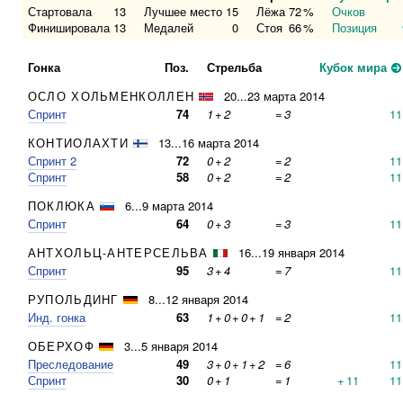
Стартовала
13
Лучшее место
15
Лёжа
72
%
Очков
Финишировала
13
Медалей
0
Стоя
66
%
Позиция
Гонка
Поз.
Стрельба
Кубок мира
ОСЛО ХОЛЬМЕНКОЛЛЕН
20...23 марта 2014
Спринт
74
1
+
2
=
3
11
КОНТИОЛАХТИ
13...16 марта 2014
Спринт 2
72
0
+
2
=
2
11
Спринт
58
0
+
2
=
2
11
ПОКЛЮКА
6...9 марта 2014
Спринт
64
0
+
3
=
3
11
АНТХОЛЬЦ-АНТЕРСЕЛЬВА
16...19 января 2014
Спринт
95
3
+
4
=
7
11
РУПОЛЬДИНГ
8...12 января 2014
Инд. гонка
63
1
+
0
+
0
+
1
=
2
11
ОБЕРХОФ
3...5 января 2014
Преследование
49
3
+
0
+
1
+
2
=
6
11
Спринт
30
0
+
1
=
1
+
11
11