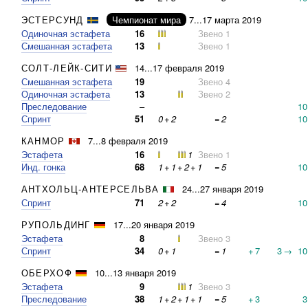
ЭСТЕРСУНД
Чемпионат мира
7...17 марта 2019
Одиночная эстафета
16
Звено 1
Смешанная эстафета
13
Звено 1
СОЛТ-ЛЕЙК-СИТИ
14...17 февраля 2019
Смешанная эстафета
19
Звено 4
Одиночная эстафета
13
Звено 2
Преследование
–
10
Спринт
51
0
+
2
=
2
10
КАНМОР
7...8 февраля 2019
Эстафета
16
1
Звено 1
Инд. гонка
68
1
+
1
+
2
+
1
=
5
10
АНТХОЛЬЦ-АНТЕРСЕЛЬВА
24...27 января 2019
Спринт
71
2
+
2
=
4
10
РУПОЛЬДИНГ
17...20 января 2019
Эстафета
8
Звено 3
Спринт
34
0
+
1
=
1
+
7
3
→
10
ОБЕРХОФ
10...13 января 2019
Эстафета
9
1
Звено 3
Преследование
38
1
+
2
+
1
+
1
=
5
+
3
3