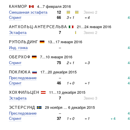
КАНМОР
4...7 февраля 2016
Смешанная эстафета
12
Звено 2
Спринт
66
3
+
1
=
4
4
АНТХОЛЬЦ-АНТЕРСЕЛЬВА
21...24 января 2016
Эстафета
7
Звено 2
РУПОЛЬДИНГ
13...17 января 2016
Инд. гонка
–
4
ОБЕРХОФ
7...10 января 2016
Спринт
75
2
+
1
=
3
4
ПОКЛЮКА
17...20 декабря 2015
Преследование
–
4
Спринт
46
1
+
0
=
1
4
ХОХФИЛЬЦЕН
11...13 декабря 2015
Эстафета
7
Звено 3
ЭСТЕРСУНД
29 ноября ... 6 декабря 2015
Преследование
–
4
Спринт
37
1
+
0
=
1
+
4
4