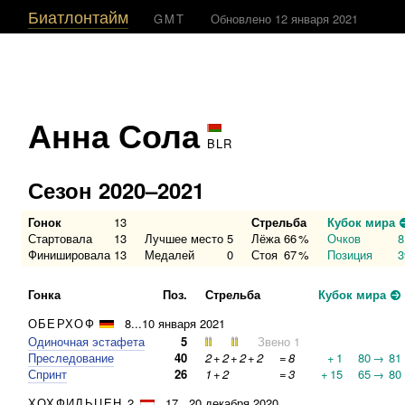
Биатлонтайм
GMT
Обновлено 12 января 2021
Анна Сола
BLR
Сезон 2020–2021
Гонок
13
Стрельба
Кубок мира
Стартовала
13
Лучшее место
5
Лёжа
66
%
Очков
8
Финишировала
13
Медалей
0
Стоя
67
%
Позиция
3
Гонка
Поз.
Стрельба
Кубок мира
ОБЕРХОФ
8...10 января 2021
Одиночная эстафета
5
Звено 1
Преследование
40
2
+
2
+
2
+
2
=
8
+
1
80
→
81
Спринт
26
1
+
2
=
3
+
15
65
→
80
ХОХФИЛЬЦЕН 2
17...20 декабря 2020