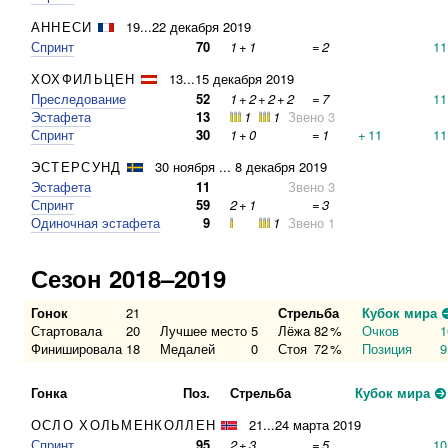
АННЕСИ
19...22 декабря 2019
Спринт
70
1
+
1
=
2
11
ХОХФИЛЬЦЕН
13...15 декабря 2019
Преследование
52
1
+
2
+
2
+
2
=
7
11
Эстафета
13
1
1
Звено 3
Спринт
30
1
+
0
=
1
+
11
11
ЭСТЕРСУНД
30 ноября ... 8 декабря 2019
Эстафета
11
Звено 3
Спринт
59
2
+
1
=
3
Одиночная эстафета
9
1
Звено 1
Сезон 2018–2019
Гонок
21
Стрельба
Кубок мира
Стартовала
20
Лучшее место
5
Лёжа
82
%
Очков
1
Финишировала
18
Медалей
0
Стоя
72
%
Позиция
9
Гонка
Поз.
Стрельба
Кубок мира
ОСЛО ХОЛЬМЕНКОЛЛЕН
21...24 марта 2019
Спринт
95
2
+
3
=
5
10