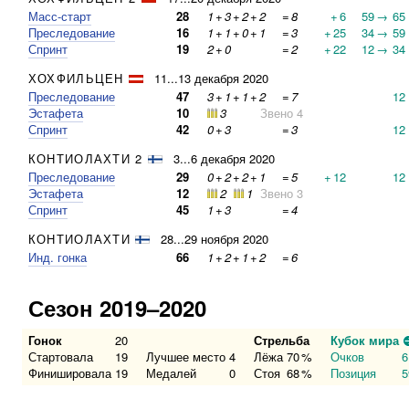
Масс-старт
28
1
+
3
+
2
+
2
=
8
+
6
59
→
65
Преследование
16
1
+
1
+
0
+
1
=
3
+
25
34
→
59
Спринт
19
2
+
0
=
2
+
22
12
→
34
ХОХФИЛЬЦЕН
11...13 декабря 2020
Преследование
47
3
+
1
+
1
+
2
=
7
12
Эстафета
10
3
Звено 4
Спринт
42
0
+
3
=
3
12
КОНТИОЛАХТИ 2
3...6 декабря 2020
Преследование
29
0
+
2
+
2
+
1
=
5
+
12
12
Эстафета
12
2
1
Звено 3
Спринт
45
1
+
3
=
4
КОНТИОЛАХТИ
28...29 ноября 2020
Инд. гонка
66
1
+
2
+
1
+
2
=
6
Сезон 2019–2020
Гонок
20
Стрельба
Кубок мира
Стартовала
19
Лучшее место
4
Лёжа
70
%
Очков
6
Финишировала
19
Медалей
0
Стоя
68
%
Позиция
5