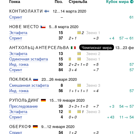
Гонка
Поз.
Стрельба
Кубок мира
КОНТИОЛАХТИ
12...14 марта 2020
Спринт
–
61
НОВЕ МЕСТО
5...8 марта 2020
Эстафета
15
2
Звено 1
Спринт
37
2
+
1
=
3
+
4
57
→
61
АНТХОЛЬЦ-АНТЕРСЕЛЬВА
Чемпионат мира
13...23 ф
Эстафета
13
Звено 2
Одиночная эстафета
15
Звено 1
Инд. гонка
50
2
+
2
+
1
+
0
=
5
57
Спринт
84
3
+
4
=
7
57
ПОКЛЮКА
23...26 января 2020
Смешанная эстафета
8
Звено 3
Инд. гонка
56
1
+
1
+
1
+
1
=
4
57
РУПОЛЬДИНГ
15...19 января 2020
Преследование
38
3
+
3
+
1
+
0
=
7
+
3
54
→
57
Эстафета
12
1
Звено 3
Спринт
4
0
+
0
+
43
11
→
54
ОБЕРХОФ
9...12 января 2020
Спринт
54
1
+
2
=
3
11