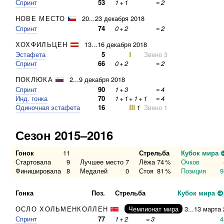
Спринт
53
1
+
1
=
2
НОВЕ МЕСТО
20...23 декабря 2018
Спринт
74
0
+
2
=
2
ХОХФИЛЬЦЕН
13...16 декабря 2018
Эстафета
5
Звено 3
Спринт
66
0
+
2
=
2
ПОКЛЮКА
2...9 декабря 2018
Спринт
90
1
+
3
=
4
Инд. гонка
70
1
+
1
+
1
+
1
=
4
Одиночная эстафета
16
1
Звено 1
Сезон 2015–2016
Гонок
11
Стрельба
Кубок мира
Стартовала
9
Лучшее место
7
Лёжа
74
%
Очков
Финишировала
8
Медалей
0
Стоя
81
%
Позиция
9
Гонка
Поз.
Стрельба
Кубок мира
ОСЛО ХОЛЬМЕНКОЛЛЕН
Чемпионат мира
3...13 марта
Спринт
77
1
+
2
=
3
4